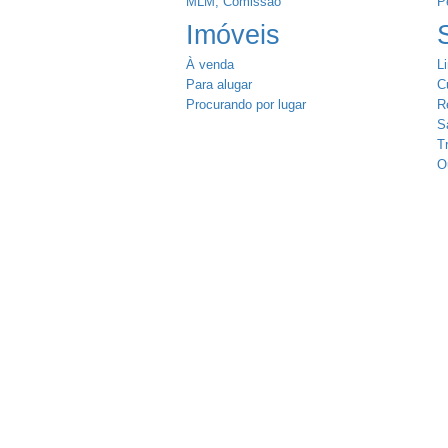
MLM, Comissão
P
Imóveis
À venda
L
Para alugar
Cu
Procurando por lugar
R
S
T
O