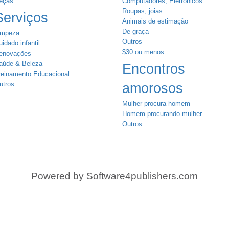
eças
Computadores, Eletrônicos
Roupas, joias
Serviços
Animais de estimação
De graça
impeza
Outros
idado infantil
$30 ou menos
enovações
aúde & Beleza
Encontros
reinamento Educacional
utros
amorosos
Mulher procura homem
Homem procurando mulher
Outros
Powered by
Software4publishers.com